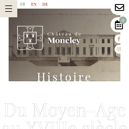
FR
EN
DE
0
Histoire
Du Moyen-Age
au XVIIIe siècle