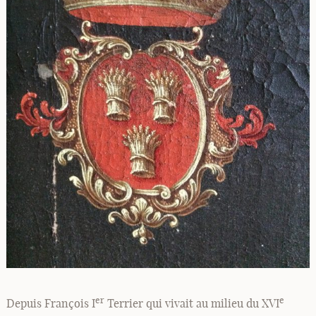
er
e
Depuis François I
Terrier qui vivait au milieu du XVI