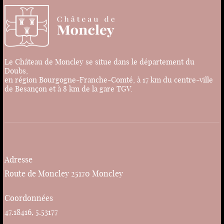
Le Château de Moncley se situe dans le département du
Doubs,
en région Bourgogne-Franche-Comté, à 17 km du centre-ville
de Besançon et à 8 km de la gare TGV.
Adresse
Route de Moncley 25170 Moncley
Coordonnées
47.18416, 5.53177