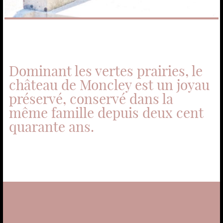
Dominant les vertes prairies, le
château de Moncley est un joyau
préservé, conservé dans la
même famille depuis deux cent
quarante ans.