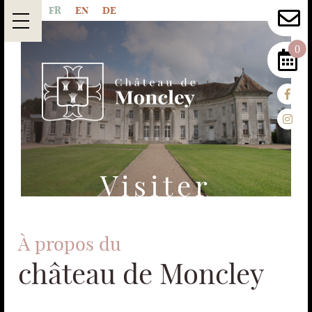
FR
EN
DE
0
Visiter
À propos du
château de Moncley